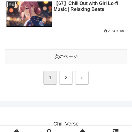
【67】Chill Out with Girl Lo-fi
音楽
Music | Relaxing Beats
2024.09.08
次のページ
次
1
2
へ
Chill Verse