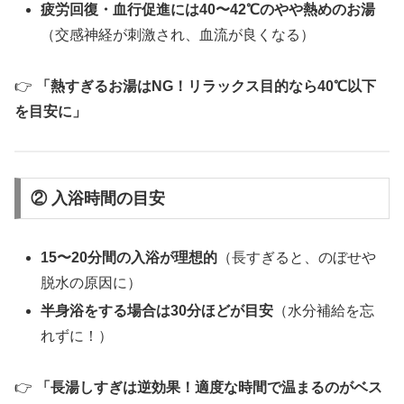
疲労回復・血行促進には40〜42℃のやや熱めのお湯
（交感神経が刺激され、血流が良くなる）
👉
「熱すぎるお湯はNG！リラックス目的なら40℃以下
を目安に」
② 入浴時間の目安
15〜20分間の入浴が理想的
（長すぎると、のぼせや
脱水の原因に）
半身浴をする場合は30分ほどが目安
（水分補給を忘
れずに！）
👉
「長湯しすぎは逆効果！適度な時間で温まるのがベス