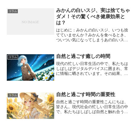
ことが証明されています。正しい深呼吸
を習慣にすることで、自律神経のバラン
みかんの白いスジ、実は捨てちゃ
コラム
スを整え、心身のリラック...
ダメ！その驚くべき健康効果と
は？
はじめに：みかんの白いスジ、いつも捨
てていませんか？みかんを食べるとき、
ついつい気になってしまうあの白いス
ジ…。キレイに取り除いて食べる人も多
いのではないでしょうか？実はあの白い
スジ、**栄養が豊富に含まれており、捨
自然と過ごす癒しの時間
コラム
てるのは非常にもったいな...
現代の忙しい日常生活の中で、私たちは
しばしばデジタルデバイスに囲まれ、常
に情報に晒されています。その結果、心
が疲れやすく、ストレスが蓄積されがち
です。そんなとき、自然の中で過ごす時
間は、私たちに深いリラクゼーションを
もたらしてくれる素晴らし...
自然と過ごす時間の重要性
コラム
自然と過ごす時間の重要性こんにちは、
皆さん。現代社会の忙しい日常生活の中
で、私たちはしばしば自然と触れ合う時
間を忘れがちです。しかし、自然の中で
過ごす時間は、心身の健康にとって非常
に重要です。この記事では、自然と過ご
す時間が私たちに与えるポ...