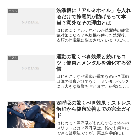
洗濯機に「アルミホイル」を入れ
コラム
るだけで静電気が防げるって本
当？意外なその理由とは
はじめに：アルミホイルが洗濯時の静電
気対策になる？乾燥機を使った洗濯後、
衣類の静電気に悩まされていませんか？
特に冬の季節は、パチパチとした静電気
が発生しやすく不快ですよね。実は、身
近にある「アルミホイル」を丸めて洗濯
運動の驚くべき効果と続けるコ
コラム
機（乾燥機）に入れるだけ...
ツ：健康とメンタルを強化する習
慣
はじめに：なぜ運動が重要なのか？運動
は体の健康だけでなく、メンタルヘルス
にも大きな影響を与えます。研究による
と、適度な運動を習慣化することで、ス
トレス軽減、免疫力向上、脳の活性化、
睡眠の質向上などのメリットがあること
深呼吸の驚くべき効果：ストレス
コラム
が証明されています。しか...
解消から健康改善までの完全ガイ
ド
はじめに：深呼吸がもたらす心と体への
メリットとは？深呼吸は、誰でも簡単に
できる健康法ですが、実は科学的にもス
トレス軽減・健康維持に非常に効果的な