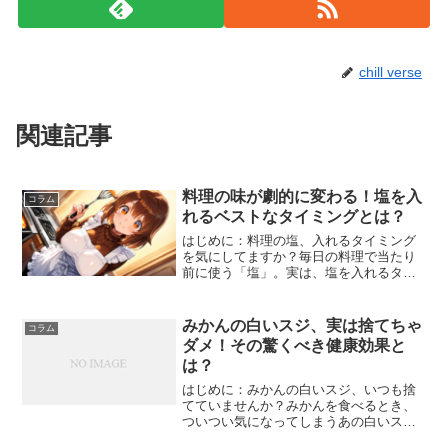
chill verse
関連記事
料理の味が劇的に変わる！塩を入
コラム
れるベストなタイミングとは？
はじめに：料理の塩、入れるタイミング
を気にしてますか？毎日の料理で当たり
前に使う「塩」。実は、塩を入れるタイ
ミングひとつで料理の味や食感が大きく
変わることをご存知でしょうか？今回
は、意外と知らない**「塩を入れるベス
みかんの白いスジ、実は捨てちゃ
コラム
トなタイミング」**と、...
ダメ！その驚くべき健康効果と
は？
はじめに：みかんの白いスジ、いつも捨
てていませんか？みかんを食べるとき、
ついつい気になってしまうあの白いス
ジ…。キレイに取り除いて食べる人も多