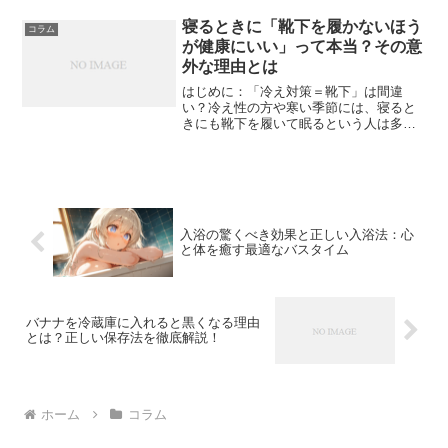
ンは冷凍すると美味しくなくなる」とい
うイメージは大きな誤解。正しい方法で
寝るときに「靴下を履かないほう
コラム
冷凍すると、食パンは逆に...
が健康にいい」って本当？その意
外な理由とは
はじめに：「冷え対策＝靴下」は間違
い？冷え性の方や寒い季節には、寝ると
きにも靴下を履いて眠るという人は多い
ですよね。しかし実は、寝るときの靴下
は、逆に健康に悪影響を与える可能性が
あることをご存じでしょうか？今回は、
なぜ寝るときに靴下を履かな...
入浴の驚くべき効果と正しい入浴法：心
と体を癒す最適なバスタイム
バナナを冷蔵庫に入れると黒くなる理由
とは？正しい保存法を徹底解説！
ホーム
コラム