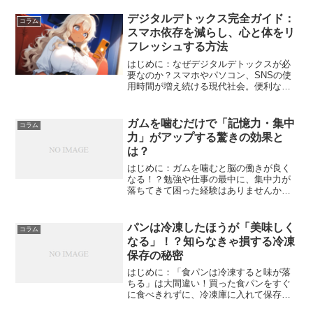
いのではないでしょうか？実はあの白い
スジ、**栄養が豊富に含まれており、捨
デジタルデトックス完全ガイド：
コラム
てるのは非常にもったいな...
スマホ依存を減らし、心と体をリ
フレッシュする方法
はじめに：なぜデジタルデトックスが必
要なのか？スマホやパソコン、SNSの使
用時間が増え続ける現代社会。便利な一
方で、「気づいたらスマホをずっと見て
いる」「SNSの通知が気になって集中で
きない」「寝る前にスマホを見てしま
ガムを噛むだけで「記憶力・集中
コラム
い、寝つきが悪い」 こ...
力」がアップする驚きの効果と
は？
はじめに：ガムを噛むと脳の働きが良く
なる！？勉強や仕事の最中に、集中力が
落ちてきて困った経験はありませんか？
実はそんな時、「ガムを噛む」という簡
単な方法で記憶力や集中力を高めること
ができることが科学的に証明されていま
パンは冷凍したほうが「美味しく
コラム
す。今回は、なぜガムを噛...
なる」！？知らなきゃ損する冷凍
保存の秘密
はじめに：「食パンは冷凍すると味が落
ちる」は大間違い！買った食パンをすぐ
に食べきれずに、冷凍庫に入れて保存す
る方は多いですよね。でも、実は「食パ